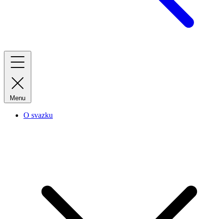
Menu
O svazku