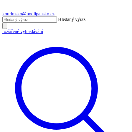
kourimsko@podlipansko.cz
Hledaný výraz
rozšířené vyhledávání