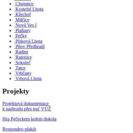
Chotutice
Kostelní Lhota
Křechoř
Milčice
Nová Ves I
Plaňany
Pečky
Písková Lhota
Pňov Předhradí
Radim
Ratenice
Sokoleč
Tatce
Vrbčany
Vrbová Lhota
Projekty
Projektová dokumentace
k nadjezdu přes trať VÚŽ
Hra Pečeckem kolem dokola
Respondeo plakát