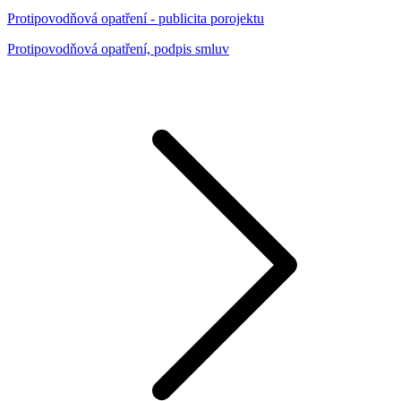
Protipovodňová opatření - publicita porojektu
Protipovodňová opatření, podpis smluv