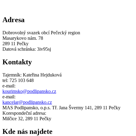
Adresa
Dobrovolný svazek obcí Pečecký region
Masarykovo nám. 78
289 11 Pečky
Datová schránka: 3iv95sj
Kontakty
Tajemník: Kateřina Hejduková
tel: 725 103 648
e-mail:
kourimsko@
podlipansko
.cz
e-mail:
kancelar@podlipansko.cz
MAS Podlipansko, o.p.s. Tř. Jana Švermy 141, 289 11 Pečky
Korespondeční adresa:
Milčice 32, 289 11 Pečky
Kde nás najdete