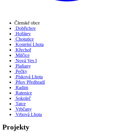
Členské obce
Dobřichov
Hořátev
Chotutice
Kostelní Lhota
Křechoř
Milčice
Nová Ves I
Plaňany
Pečky
Písková Lhota
Pňov Předhradí
Radim
Ratenice
Sokoleč
Tatce
Vrbčany
Vrbová Lhota
Projekty