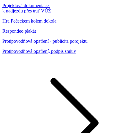
Projektová dokumentace
k nadjezdu přes trať VÚŽ
Hra Pečeckem kolem dokola
Respondeo plakát
Protipovodňová opatření - publicita porojektu
Protipovodňová opatření, podpis smluv