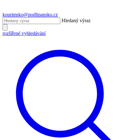
kourimsko@podlipansko.cz
Hledaný výraz
rozšířené vyhledávání