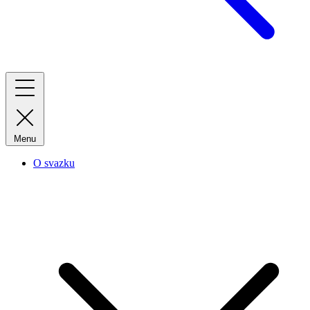
Menu
O svazku