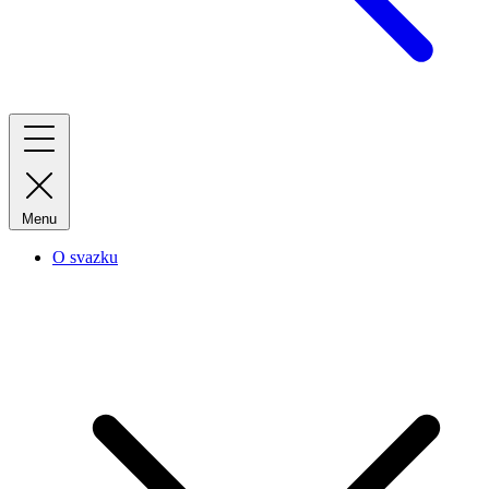
Menu
O svazku