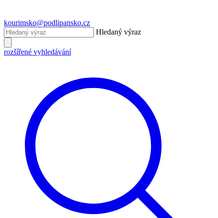
kourimsko@podlipansko.cz
Hledaný výraz
rozšířené vyhledávání