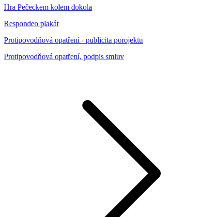
Hra Pečeckem kolem dokola
Respondeo plakát
Protipovodňová opatření - publicita porojektu
Protipovodňová opatření, podpis smluv