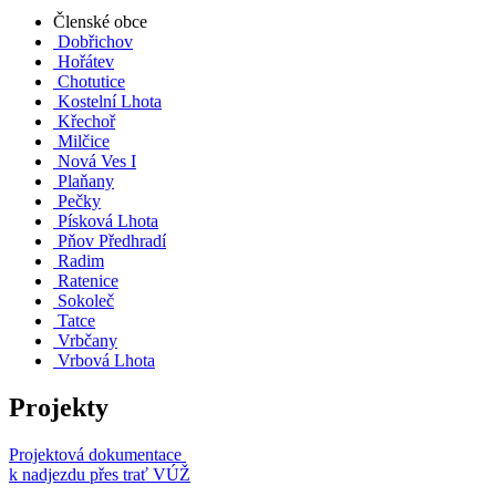
Členské obce
Dobřichov
Hořátev
Chotutice
Kostelní Lhota
Křechoř
Milčice
Nová Ves I
Plaňany
Pečky
Písková Lhota
Pňov Předhradí
Radim
Ratenice
Sokoleč
Tatce
Vrbčany
Vrbová Lhota
Projekty
Projektová dokumentace
k nadjezdu přes trať VÚŽ