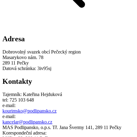
Adresa
Dobrovolný svazek obcí Pečecký region
Masarykovo nám. 78
289 11 Pečky
Datová schránka: 3iv95sj
Kontakty
Tajemník: Kateřina Hejduková
tel: 725 103 648
e-mail:
kourimsko@
podlipansko
.cz
e-mail:
kancelar@podlipansko.cz
MAS Podlipansko, o.p.s. Tř. Jana Švermy 141, 289 11 Pečky
Korespondeční adresa: