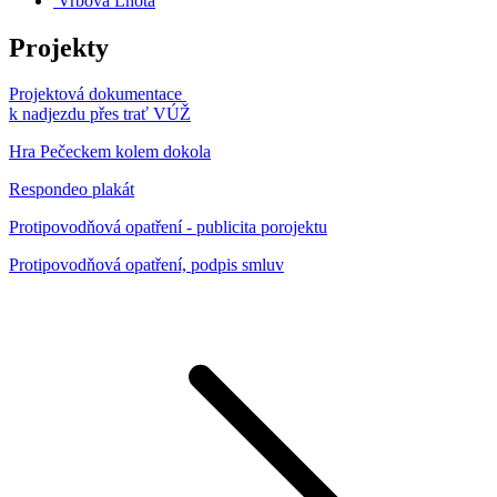
Vrbová Lhota
Projekty
Projektová dokumentace
k nadjezdu přes trať VÚŽ
Hra Pečeckem kolem dokola
Respondeo plakát
Protipovodňová opatření - publicita porojektu
Protipovodňová opatření, podpis smluv