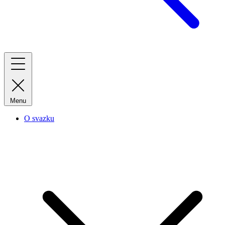
Menu
O svazku