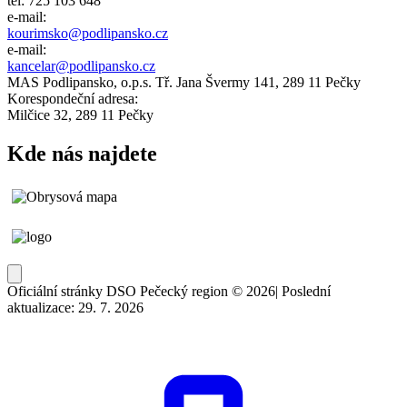
tel: 725 103 648
e-mail:
kourimsko@
podlipansko
.cz
e-mail:
kancelar@podlipansko.cz
MAS Podlipansko, o.p.s. Tř. Jana Švermy 141, 289 11 Pečky
Korespondeční adresa:
Milčice 32, 289 11 Pečky
Kde nás najdete
Oficiální stránky DSO Pečecký region © 2026
|
Poslední
aktualizace: 29. 7. 2026