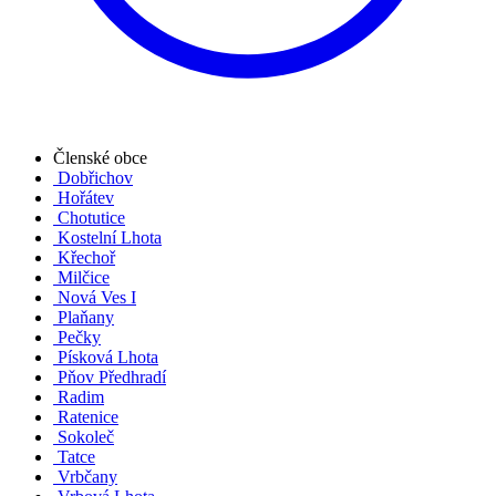
Členské obce
Dobřichov
Hořátev
Chotutice
Kostelní Lhota
Křechoř
Milčice
Nová Ves I
Plaňany
Pečky
Písková Lhota
Pňov Předhradí
Radim
Ratenice
Sokoleč
Tatce
Vrbčany