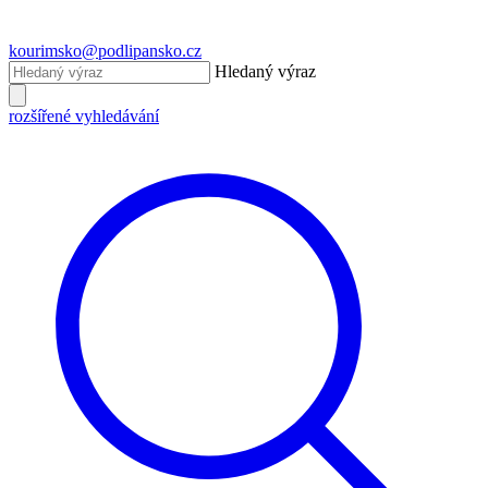
kourimsko@podlipansko.cz
Hledaný výraz
rozšířené vyhledávání