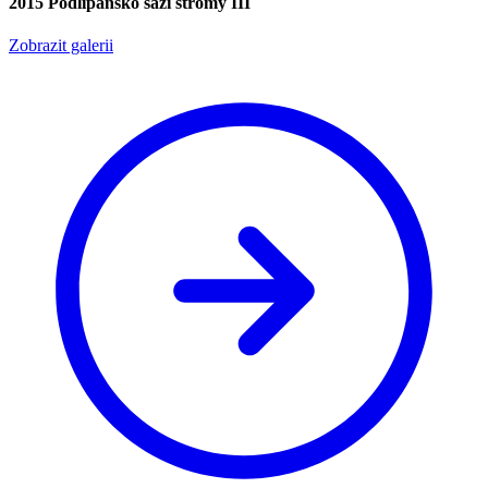
2015 Podlipansko sází stromy III
Zobrazit galerii