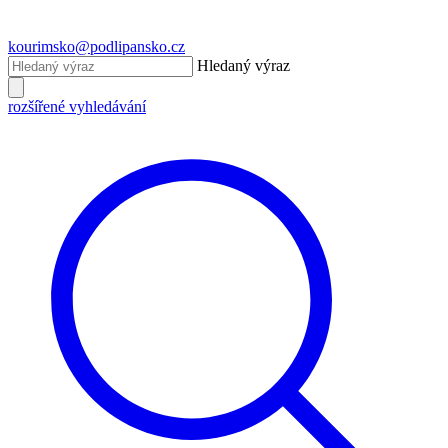
kourimsko@podlipansko.cz
Hledaný výraz
rozšířené vyhledávání