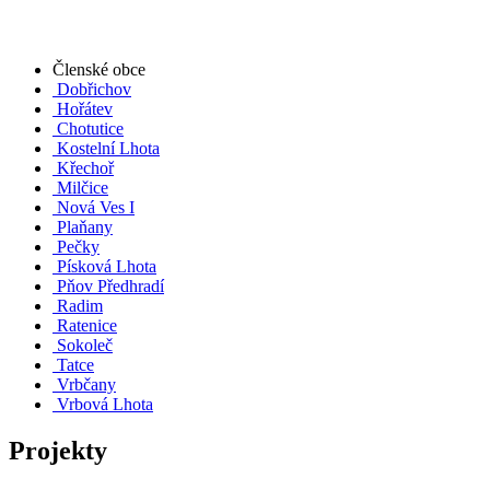
Členské obce
Dobřichov
Hořátev
Chotutice
Kostelní Lhota
Křechoř
Milčice
Nová Ves I
Plaňany
Pečky
Písková Lhota
Pňov Předhradí
Radim
Ratenice
Sokoleč
Tatce
Vrbčany
Vrbová Lhota
Projekty