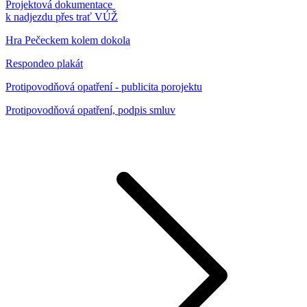
Projektová dokumentace
k nadjezdu přes trať VÚŽ
Hra Pečeckem kolem dokola
Respondeo plakát
Protipovodňová opatření - publicita porojektu
Protipovodňová opatření, podpis smluv