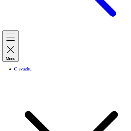
Menu
O svazku