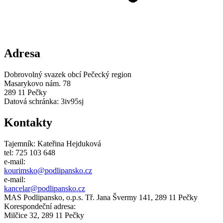
Adresa
Dobrovolný svazek obcí Pečecký region
Masarykovo nám. 78
289 11 Pečky
Datová schránka: 3iv95sj
Kontakty
Tajemník: Kateřina Hejduková
tel: 725 103 648
e-mail:
kourimsko@
podlipansko
.cz
e-mail:
kancelar@podlipansko.cz
MAS Podlipansko, o.p.s. Tř. Jana Švermy 141, 289 11 Pečky
Korespondeční adresa:
Milčice 32, 289 11 Pečky