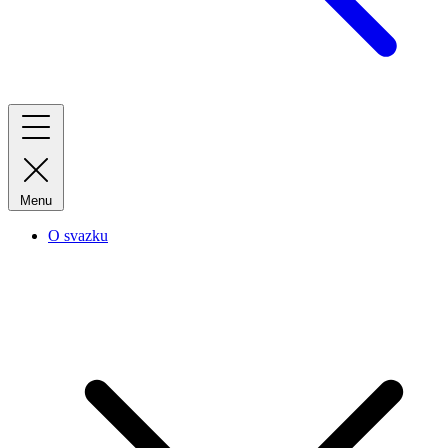
Menu
O svazku