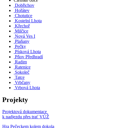
Členské obce
Dobřichov
Hořátev
Chotutice
Kostelní Lhota
Křechoř
Milčice
Nová Ves I
Plaňany
Pečky
Písková Lhota
Pňov Předhradí
Radim
Ratenice
Sokoleč
Tatce
Vrbčany
Vrbová Lhota
Projekty
Projektová dokumentace
k nadjezdu přes trať VÚŽ
Hra Pečeckem kolem dokola