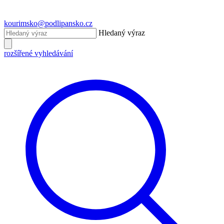
kourimsko@podlipansko.cz
Hledaný výraz
rozšířené vyhledávání