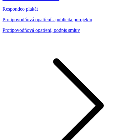
Respondeo plakát
Protipovodňová opatření - publicita porojektu
Protipovodňová opatření, podpis smluv