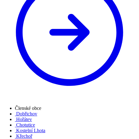
Členské obce
Dobřichov
Hořátev
Chotutice
Kostelní Lhota
Křechoř