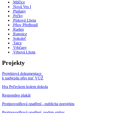
Milčice
Nová Ves I
Plaňany
Pečky
Písková Lhota
Pňov Předhradí
Radim
Ratenice
Sokoleč
Tatce
Vrbčany
Vrbová Lhota
Projekty
Projektová dokumentace
k nadjezdu přes trať VÚŽ
Hra Pečeckem kolem dokola
Respondeo plakát
Protipovodňová opatření - publicita porojektu
Protipovodňová opatření, podpis smluv