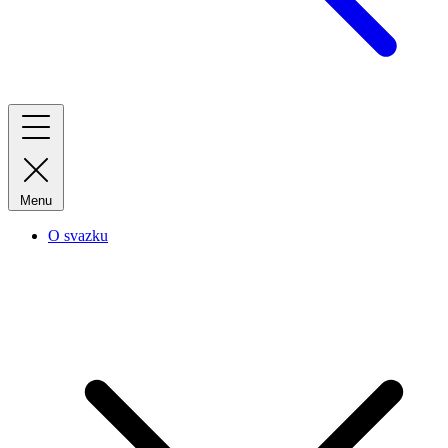
Menu
O svazku