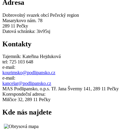
Adresa
Dobrovolný svazek obcí Pečecký region
Masarykovo nám. 78
289 11 Pečky
Datová schránka: 3iv95sj
Kontakty
Tajemník: Kateřina Hejduková
tel: 725 103 648
e-mail:
kourimsko@
podlipansko
.cz
e-mail:
kancelar@podlipansko.cz
MAS Podlipansko, o.p.s. Tř. Jana Švermy 141, 289 11 Pečky
Korespondeční adresa:
Milčice 32, 289 11 Pečky
Kde nás najdete