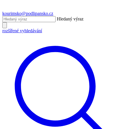
kourimsko@podlipansko.cz
Hledaný výraz
rozšířené vyhledávání